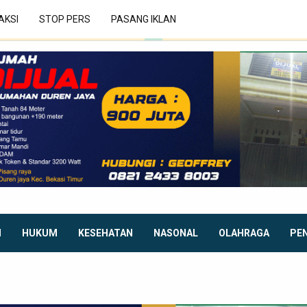
AKSI
STOP PERS
PASANG IKLAN
I
HUKUM
KESEHATAN
NASONAL
OLAHRAGA
PE