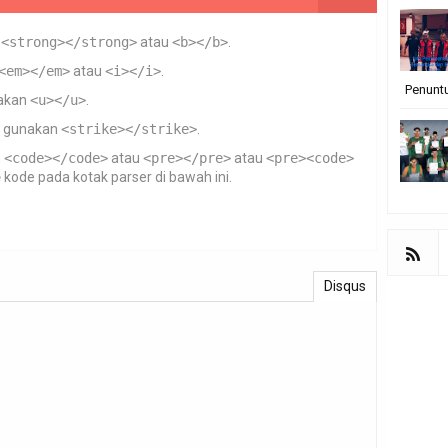
n
<strong></strong>
atau
<b></b>
.
<em></em>
atau
<i></i>
.
Penunt
akan
<u></u>
.
gunakan
<strike></strike>
.
n
<code></code>
atau
<pre></pre>
atau
<pre><code>
e
kode pada kotak parser di bawah ini.
Disqus