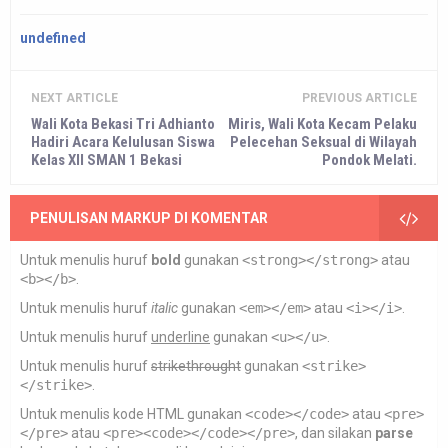
undefined
NEXT ARTICLE
PREVIOUS ARTICLE
Wali Kota Bekasi Tri Adhianto
Miris, Wali Kota Kecam Pelaku
Hadiri Acara Kelulusan Siswa
Pelecehan Seksual di Wilayah
Kelas XII SMAN 1 Bekasi
Pondok Melati.
PENULISAN MARKUP DI KOMENTAR
Untuk menulis huruf
bold
gunakan
<strong></strong>
atau
<b></b>
.
Untuk menulis huruf
italic
gunakan
<em></em>
atau
<i></i>
.
Untuk menulis huruf
underline
gunakan
<u></u>
.
Untuk menulis huruf
strikethrought
gunakan
<strike>
</strike>
.
Untuk menulis kode HTML gunakan
<code></code>
atau
<pre>
</pre>
atau
<pre><code></code></pre>
, dan silakan
parse