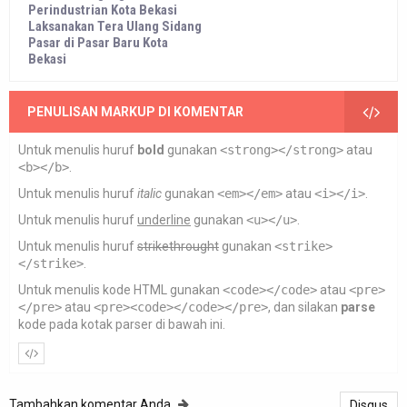
Perindustrian Kota Bekasi
Laksanakan Tera Ulang Sidang
Pasar di Pasar Baru Kota
Bekasi
PENULISAN MARKUP DI KOMENTAR
Untuk menulis huruf
bold
gunakan
<strong></strong>
atau
<b></b>
.
Untuk menulis huruf
italic
gunakan
<em></em>
atau
<i></i>
.
Untuk menulis huruf
underline
gunakan
<u></u>
.
Untuk menulis huruf
strikethrought
gunakan
<strike>
</strike>
.
Untuk menulis kode HTML gunakan
<code></code>
atau
<pre>
</pre>
atau
<pre><code></code></pre>
, dan silakan
parse
kode pada kotak parser di bawah ini.
Tambahkan komentar Anda
Disqus