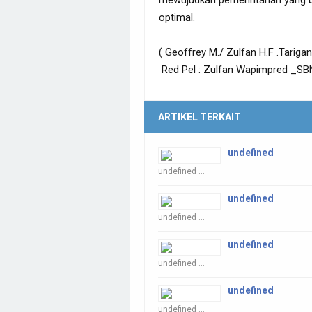
mewujudkan pemerintahan yang be
optimal.
( Geoffrey M./ Zulfan H.F .Tariga
Red Pel : Zulfan Wapimpred _SB
ARTIKEL TERKAIT
undefined
undefined ...
undefined
undefined ...
undefined
undefined ...
undefined
undefined ...