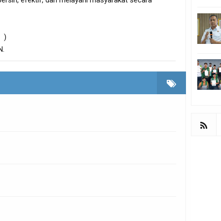
rsih, efektif, dan melayani masyarakat secara
n )
N.