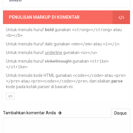
PENULISAN MARKUP DI KOMENTAR
Untuk menulis huruf
bold
gunakan
<strong></strong>
atau
<b></b>
.
Untuk menulis huruf
italic
gunakan
<em></em>
atau
<i></i>
.
Untuk menulis huruf
underline
gunakan
<u></u>
.
Untuk menulis huruf
strikethrought
gunakan
<strike>
</strike>
.
Untuk menulis kode HTML gunakan
<code></code>
atau
<pre>
</pre>
atau
<pre><code></code></pre>
, dan silakan
parse
kode pada kotak parser di bawah ini.
Tambahkan komentar Anda
Disqus