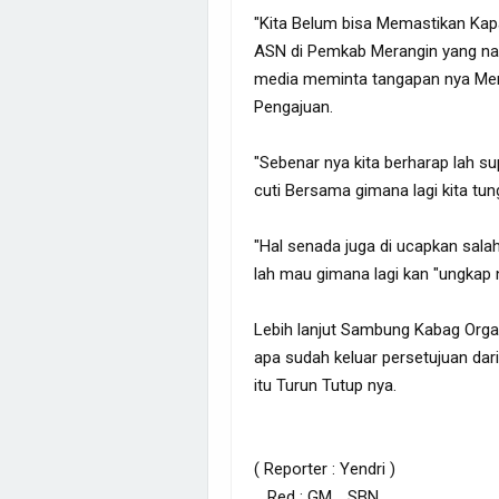
"Kita Belum bisa Memastikan Kap
ASN di Pemkab Merangin yang nam
media meminta tangapan nya Men
Pengajuan.
"Sebenar nya kita berharap lah s
cuti Bersama gimana lagi kita tun
"Hal senada juga di ucapkan salah
lah mau gimana lagi kan "ungkap 
Lebih lanjut Sambung Kabag Organi
apa sudah keluar persetujuan da
itu Turun Tutup nya.
( Reporter : Yendri )
Red : GM ,. SBN.