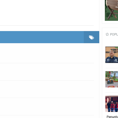
POP
Penunt