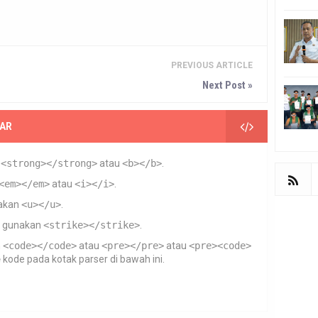
PREVIOUS ARTICLE
Next Post »
AR
n
<strong></strong>
atau
<b></b>
.
<em></em>
atau
<i></i>
.
akan
<u></u>
.
gunakan
<strike></strike>
.
n
<code></code>
atau
<pre></pre>
atau
<pre><code>
e
kode pada kotak parser di bawah ini.