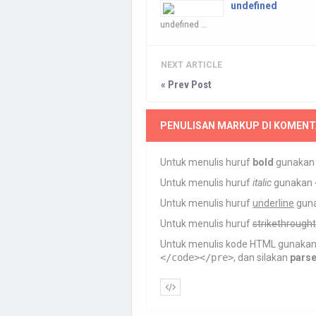
undefined
undefined ...
NEXT ARTICLE
« Prev Post
PENULISAN MARKUP DI KOMENT
Untuk menulis huruf
bold
gunaka
Untuk menulis huruf
italic
gunakan
Untuk menulis huruf
underline
gun
Untuk menulis huruf
strikethrought
Untuk menulis kode HTML gunaka
</code></pre>
, dan silakan
pars