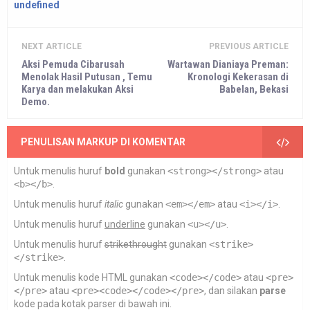
undefined
NEXT ARTICLE
PREVIOUS ARTICLE
Aksi Pemuda Cibarusah
Wartawan Dianiaya Preman:
Menolak Hasil Putusan , Temu
Kronologi Kekerasan di
Karya dan melakukan Aksi
Babelan, Bekasi
Demo.
PENULISAN MARKUP DI KOMENTAR
Untuk menulis huruf
bold
gunakan
<strong></strong>
atau
<b></b>
.
Untuk menulis huruf
italic
gunakan
<em></em>
atau
<i></i>
.
Untuk menulis huruf
underline
gunakan
<u></u>
.
Untuk menulis huruf
strikethrought
gunakan
<strike>
</strike>
.
Untuk menulis kode HTML gunakan
<code></code>
atau
<pre>
</pre>
atau
<pre><code></code></pre>
, dan silakan
parse
kode pada kotak parser di bawah ini.