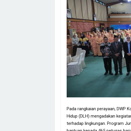
Pada rangkaian perayaan, DWP Ko
Hidup (DLH) mengadakan kegiata
terhadap lingkungan. Program J
bantuan kepada 465 petugas har