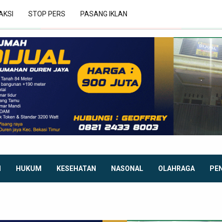
AKSI
STOP PERS
PASANG IKLAN
I
HUKUM
KESEHATAN
NASONAL
OLAHRAGA
PE