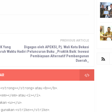
PREVIOUS ARTICLE
PK Yang
Digagas oleh APEKSI, Pj. Wali Kota Bekasi
aruh Waktu
Hadiri Peluncuran Buku _Praktik Baik: Inovasi
Pembiayaan Alternatif Pembangunan
Daerah_
AR
n
<strong></strong>
atau
<b></b>
.
<em></em>
atau
<i></i>
.
akan
<u></u>
.
gunakan
<strike></strike>
.