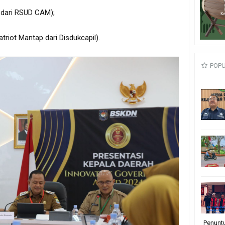
o dari RSUD CAM);
atriot Mantap dari Disdukcapil).
POP
Penunt