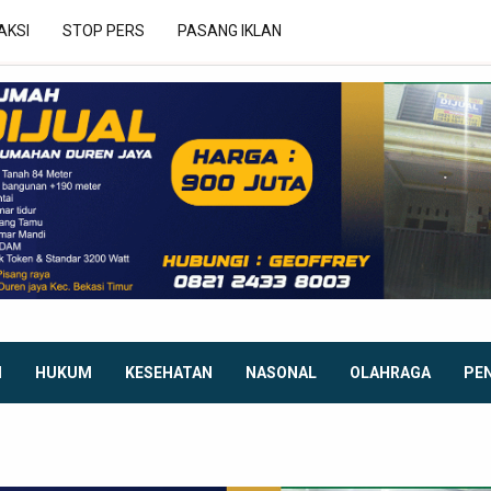
AKSI
STOP PERS
PASANG IKLAN
I
HUKUM
KESEHATAN
NASONAL
OLAHRAGA
PE