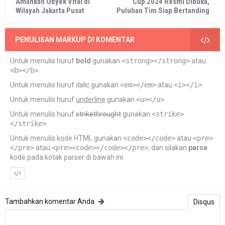
Amankan Obyek Vital di
Cup 2024 Resmi Dibuka,
Wilayah Jakarta Pusat
Puluhan Tim Siap Bertanding
PENULISAN MARKUP DI KOMENTAR
Untuk menulis huruf
bold
gunakan
<strong></strong>
atau
<b></b>
.
Untuk menulis huruf
italic
gunakan
<em></em>
atau
<i></i>
.
Untuk menulis huruf
underline
gunakan
<u></u>
.
Untuk menulis huruf
strikethrought
gunakan
<strike>
</strike>
.
Untuk menulis kode HTML gunakan
<code></code>
atau
<pre>
</pre>
atau
<pre><code></code></pre>
, dan silakan
parse
kode pada kotak parser di bawah ini.
Tambahkan komentar Anda
Disqus