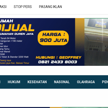
AKSI
STOP PERS
PASANG IKLAN
I
HUKUM
KESEHATAN
NASONAL
OLAHRAGA
PE