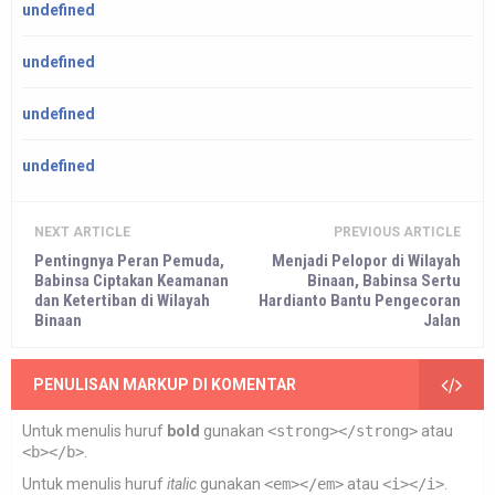
undefined
undefined
undefined
undefined
NEXT ARTICLE
PREVIOUS ARTICLE
Pentingnya Peran Pemuda,
Menjadi Pelopor di Wilayah
Babinsa Ciptakan Keamanan
Binaan, Babinsa Sertu
dan Ketertiban di Wilayah
Hardianto Bantu Pengecoran
Binaan
Jalan
PENULISAN MARKUP DI KOMENTAR
Untuk menulis huruf
bold
gunakan
<strong></strong>
atau
<b></b>
.
Untuk menulis huruf
italic
gunakan
<em></em>
atau
<i></i>
.