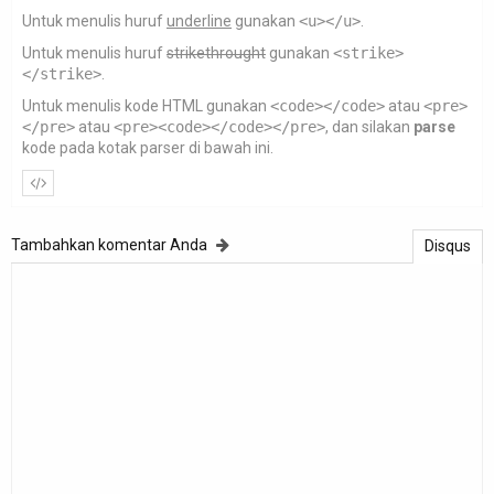
Untuk menulis huruf
underline
gunakan
<u></u>
.
Untuk menulis huruf
strikethrought
gunakan
<strike>
</strike>
.
Untuk menulis kode HTML gunakan
<code></code>
atau
<pre>
</pre>
atau
<pre><code></code></pre>
, dan silakan
parse
kode pada kotak parser di bawah ini.
Tambahkan komentar Anda
Disqus