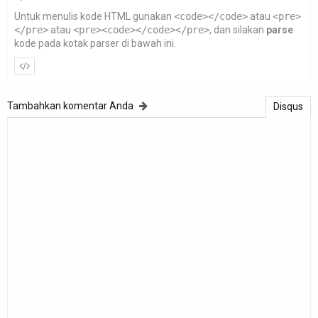
Untuk menulis kode HTML gunakan
<code></code>
atau
<pre>
</pre>
atau
<pre><code></code></pre>
, dan silakan
parse
kode pada kotak parser di bawah ini.
Tambahkan komentar Anda
Disqus