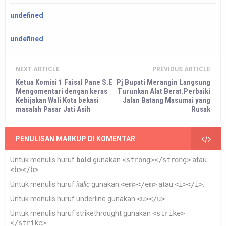
undefined
undefined
NEXT ARTICLE
PREVIOUS ARTICLE
Ketua Komisi 1 Faisal Pane S.E
Pj Bupati Merangin Langsung
Mengomentari dengan keras
Turunkan Alat Berat.Perbaiki
Kebijakan Wali Kota bekasi
Jalan Batang Masumai yang
masalah Pasar Jati Asih
Rusak
PENULISAN MARKUP DI KOMENTAR
Untuk menulis huruf
bold
gunakan
<strong></strong>
atau
<b></b>
.
Untuk menulis huruf
italic
gunakan
<em></em>
atau
<i></i>
.
Untuk menulis huruf
underline
gunakan
<u></u>
.
Untuk menulis huruf
strikethrought
gunakan
<strike>
</strike>
.