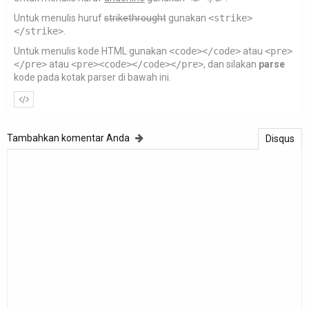
Untuk menulis huruf
strikethrought
gunakan
<strike>
</strike>
.
Untuk menulis kode HTML gunakan
<code></code>
atau
<pre>
</pre>
atau
<pre><code></code></pre>
, dan silakan
parse
kode pada kotak parser di bawah ini.
Tambahkan komentar Anda
Disqus