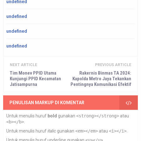
undefined
undefined
undefined
undefined
NEXT ARTICLE
PREVIOUS ARTICLE
Tim Monev PPID Utama
Rakernis Binmas TA 2024:
Kunjungi PPID Kecamatan
Kapolda Metro Jaya Tekankan
Jatisampurna
Pentingnya Komunikasi Efektif
PENULISAN MARKUP DI KOMENTAR
Untuk menulis huruf
bold
gunakan
<strong></strong>
atau
<b></b>
.
Untuk menulis huruf
italic
gunakan
<em></em>
atau
<i></i>
.
Untuk menulis huruf
underline
gunakan
<u></u>
.