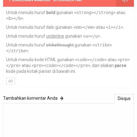
Untuk menulis huruf
bold
gunakan
<strong></strong>
atau
<b></b>
.
Untuk menulis huruf
italic
gunakan
<em></em>
atau
<i></i>
.
Untuk menulis huruf
underline
gunakan
<u></u>
.
Untuk menulis huruf
strikethrought
gunakan
<strike>
</strike>
.
Untuk menulis kode HTML gunakan
<code></code>
atau
<pre>
</pre>
atau
<pre><code></code></pre>
, dan silakan
parse
kode pada kotak parser di bawah ini.
Tambahkan komentar Anda
Disqus