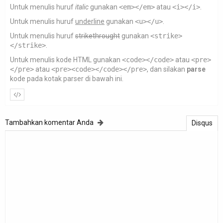
Untuk menulis huruf
italic
gunakan
<em></em>
atau
<i></i>
.
Untuk menulis huruf
underline
gunakan
<u></u>
.
Untuk menulis huruf
strikethrought
gunakan
<strike>
</strike>
.
Untuk menulis kode HTML gunakan
<code></code>
atau
<pre>
</pre>
atau
<pre><code></code></pre>
, dan silakan
parse
kode pada kotak parser di bawah ini.
Tambahkan komentar Anda
Disqus