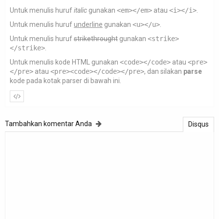
Untuk menulis huruf
italic
gunakan
<em></em>
atau
<i></i>
.
Untuk menulis huruf
underline
gunakan
<u></u>
.
Untuk menulis huruf
strikethrought
gunakan
<strike>
</strike>
.
Untuk menulis kode HTML gunakan
<code></code>
atau
<pre>
</pre>
atau
<pre><code></code></pre>
, dan silakan
parse
kode pada kotak parser di bawah ini.
Tambahkan komentar Anda
Disqus