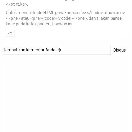
</strike>
.
Untuk menulis kode HTML gunakan
<code></code>
atau
<pre>
</pre>
atau
<pre><code></code></pre>
, dan silakan
parse
kode pada kotak parser di bawah ini.
Tambahkan komentar Anda
Disqus