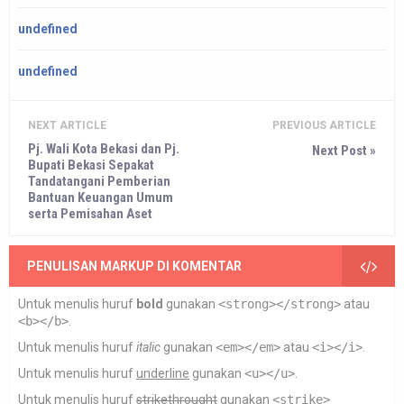
undefined
undefined
NEXT ARTICLE
PREVIOUS ARTICLE
Pj. Wali Kota Bekasi dan Pj.
Next Post »
Bupati Bekasi Sepakat
Tandatangani Pemberian
Bantuan Keuangan Umum
serta Pemisahan Aset
PENULISAN MARKUP DI KOMENTAR
Untuk menulis huruf
bold
gunakan
<strong></strong>
atau
<b></b>
.
Untuk menulis huruf
italic
gunakan
<em></em>
atau
<i></i>
.
Untuk menulis huruf
underline
gunakan
<u></u>
.
Untuk menulis huruf
strikethrought
gunakan
<strike>