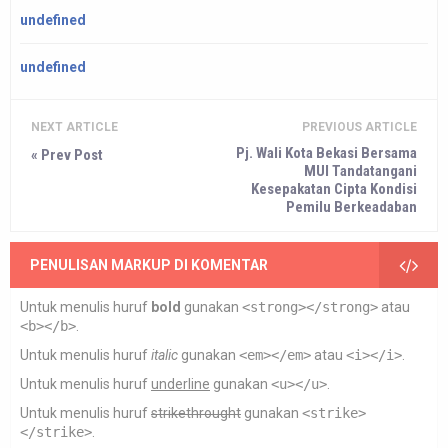
undefined
undefined
NEXT ARTICLE
PREVIOUS ARTICLE
Pj. Wali Kota Bekasi Bersama
« Prev Post
MUI Tandatangani
Kesepakatan Cipta Kondisi
Pemilu Berkeadaban
PENULISAN MARKUP DI KOMENTAR
Untuk menulis huruf
bold
gunakan
<strong></strong>
atau
<b></b>
.
Untuk menulis huruf
italic
gunakan
<em></em>
atau
<i></i>
.
Untuk menulis huruf
underline
gunakan
<u></u>
.
Untuk menulis huruf
strikethrought
gunakan
<strike>
</strike>
.