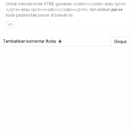
Untuk menulis kode HTML gunakan
<code></code>
atau
<pre>
</pre>
atau
<pre><code></code></pre>
, dan silakan
parse
kode pada kotak parser di bawah ini.
Tambahkan komentar Anda
Disqus