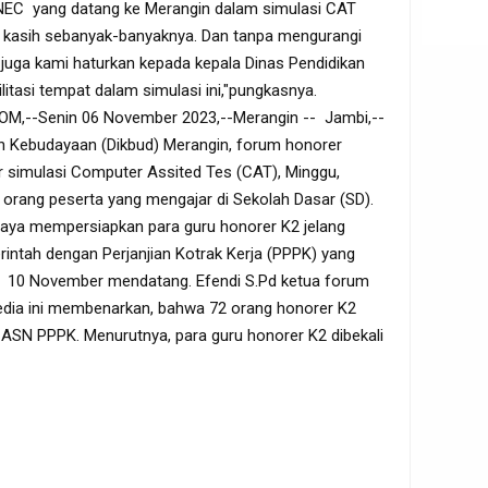
NEC yang datang ke Merangin dalam simulasi CAT
 kasih sebanyak-banyaknya. Dan tanpa mengurangi
juga kami haturkan kepada kepala Dinas Pendidikan
tasi tempat dalam simulasi ini,"pungkasnya.
--Senin 06 November 2023,--Merangin -- Jambi,--
an Kebudayaan (Dikbud) Merangin, forum honorer
r simulasi Computer Assited Tes (CAT), Minggu,
 72 orang peserta yang mengajar di Sekolah Dasar (SD).
upaya mempersiapkan para guru honorer K2 jelang
intah dengan Perjanjian Kotrak Kerja (PPPK) yang
h 10 November mendatang. Efendi S.Pd ketua forum
edia ini membenarkan, bahwa 72 orang honorer K2
 ASN PPPK. Menurutnya, para guru honorer K2 dibekali