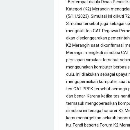
-Bertempat diaula Dinas Pendidi
Kategori (K2) Merangin menggela
(5/11/2023). Simulasi ini diikuti
Simulasi tersebut juga sebagai 
mengikuti tes CAT Pegawai Pemer
akan diselenggarakan pemerinta
K2 Merangin saat dikonfirmasi m
Merangin mengikuti simulasi CAT
persiapan simulasi tersebut sehi
menggunakan komputer berbasis on
dulu. Ini dilakukan sebagai upay
mengoperasikan komputer saat uji
tes CAT PPPK tersebut semoga pa
dan benar. Karena ketika tes nant
termasuk mengoperasikan komput
simulasi ini tenaga honorer K2 M
kami menargetkan seluruh honore
itu, Fendi beserta Forum K2 Mera