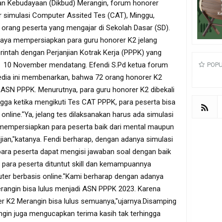
kan Kebudayaan (Dikbud) Merangin, forum honorer
r simulasi Computer Assited Tes (CAT), Minggu,
 72 orang peserta yang mengajar di Sekolah Dasar (SD).
upaya mempersiapkan para guru honorer K2 jelang
intah dengan Perjanjian Kotrak Kerja (PPPK) yang
h 10 November mendatang. Efendi S.Pd ketua forum
POP
edia ini membenarkan, bahwa 72 orang honorer K2
 ASN PPPK. Menurutnya, para guru honorer K2 dibekali
ngga ketika mengikuti Tes CAT PPPK, para peserta bisa
line."Ya, jelang tes dilaksanakan harus ada simulasi
a mempersiapkan para peserta baik dari mental maupun
an,"katanya. Fendi berharap, dengan adanya simulasi
ra peserta dapat mengisi jawaban soal dengan baik
i para peserta dituntut skill dan kemampuannya
er berbasis online."Kami berharap dengan adanya
erangin bisa lulus menjadi ASN PPPK 2023. Karena
r K2 Merangin bisa lulus semuanya,"ujarnya.Disamping
ngin juga mengucapkan terima kasih tak terhingga