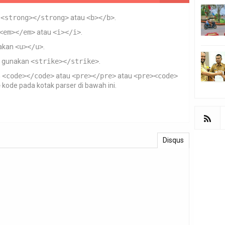
n
<strong></strong>
atau
<b></b>
.
<em></em>
atau
<i></i>
.
akan
<u></u>
.
gunakan
<strike></strike>
.
n
<code></code>
atau
<pre></pre>
atau
<pre><code>
e
kode pada kotak parser di bawah ini.
Disqus