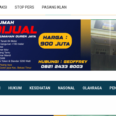
AKSI
STOP PERS
PASANG IKLAN
I
HUKUM
KESEHATAN
NASONAL
OLAHRAGA
PE