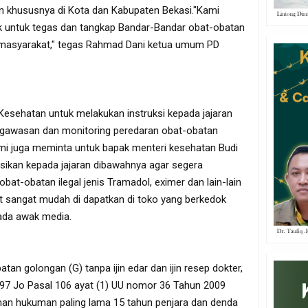
ain khususnya di Kota dan Kabupaten Bekasi."Kami
uk untuk tegas dan tangkap Bandar-Bandar obat-obatan
 masyarakat," tegas Rahmad Dani ketua umum PD
Kesehatan untuk melakukan instruksi kepada jajaran
gawasan dan monitoring peredaran obat-obatan
ami juga meminta untuk bapak menteri kesehatan Budi
sikan kepada jajaran dibawahnya agar segera
at-obatan ilegal jenis Tramadol, eximer dan lain-lain
t sangat mudah di dapatkan di toko yang berkedok
pada awak media.
tan golongan (G) tanpa ijin edar dan ijin resep dokter,
197 Jo Pasal 106 ayat (1) UU nomor 36 Tahun 2009
an hukuman paling lama 15 tahun penjara dan denda