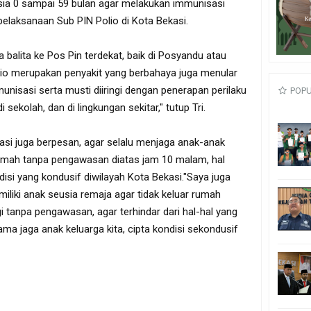
sia 0 sampai 59 bulan agar melakukan immunisasi
 pelaksanaan Sub PIN Polio di Kota Bekasi.
 balita ke Pos Pin terdekat, baik di Posyandu atau
io merupakan penyakit yang berbahaya juga menular
unisasi serta musti diiringi dengan penerapan perilaku
POP
 sekolah, dan di lingkungan sekitar," tutup Tri.
ekasi juga berpesan, agar selalu menjaga anak-anak
 rumah tanpa pengawasan diatas jam 10 malam, hal
disi yang kondusif diwilayah Kota Bekasi."Saya juga
iliki anak seusia remaja agar tidak keluar rumah
i tanpa pengawasan, agar terhindar dari hal-hal yang
ama jaga anak keluarga kita, cipta kondisi sekondusif