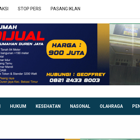
AKSI
STOP PERS
PASANG IKLAN
I
HUKUM
KESEHATAN
NASONAL
OLAHRAGA
PE